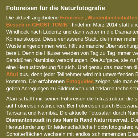
Fotoreisen für die Naturfotografie
Die aktuell angebotene
Fotoreise „Wüstenlandschaften
Besuch in GHOST TOWN“
findet im März 2014 statt und
Windhoek nach Lüderitz und dann weiter in die Diamanten
Kolmanskoppe. Diese verlassene Stadt, die immer mehr
Wüste eingenommen wird, hält so manche Überraschung 
bereit. Denn die Häuser werden von Tag zu Tag immer we
Sanddünen Namibias verschlungen. Die Aufgabe, sie zu fo
eine Herausforderung für sich. Und genau das machen d
Afari
aus, denn jeder Teilnehmer wird mit umwerfenden B
kommen. Die
erfahrenen
Fotoguides
zeigen, wie man es
geben Anregungen zu Bildmotiven und erklären technisch
Afari schafft mit seinen Fotoreisen die Infrastruktur, die 
auf Fotoreisen wünschen. Bei Fotoreisen durch Botswan
Tansania und Namibia. Die aktuelle Fotosafari durch Nami
Diamantenstadt in das Namib Rand Naturreservat
. Do
Herausforderung für leidenschaftliche Hobbyfotografen: 
Schotterflächen wechseln mit endlos schimmernden Glas