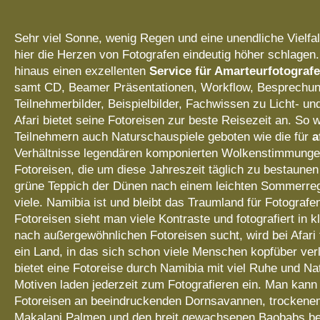
Sehr viel Sonne, wenig Regen und eine unendliche Vielfa
hier die Herzen von Fotografen eindeutig höher schlagen. 
hinaus einen exzellenten
Service für Amarteurfotograf
samt CD, Beamer Präsentationen, Workflow, Besprechun
Teilnehmerbilder, Beispielbilder, Fachwissen zu Licht- un
Afari bietet seine Fotoreisen zur beste Reisezeit an. So
Teilnehmern auch Naturschauspiele geboten wie die für
a
Verhältnisse legendären komponierten Wolkenstimmunge
Fotoreisen, die um diese Jahreszeit täglich zu bestaunen
grüne Teppich der Dünen nach einem leichten Sommerreg
viele. Namibia ist und bleibt das Traumland für Fotografe
Fotoreisen sieht man viele Kontraste und fotografiert in 
nach außergewöhnlichen Fotoreisen sucht, wird bei Afari
ein Land, in das sich schon viele Menschen kopfüber verl
bietet eine Fotoreise durch Namibia mit viel Ruhe und Na
Motiven laden jederzeit zum Fotografieren ein. Man kann
Fotoreisen an beeindruckenden Dornsavannen, trockene
Makalani Palmen und den breit gewachsenen Baobabs b