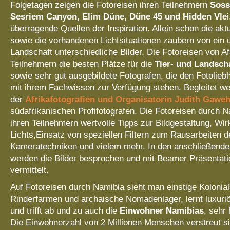
Folgetagen zeigen die Fotoreisen ihren Teilnehmern
Soss
Sesriem Canyon, Elim Düne, Düne 45 und Hidden Vle
überragende Quellen der Inspiration. Allein schon die akt
sowie die vorhandenen Lichtsituationen zaubern von ein 
Landschaft unterschiedliche Bilder. Die Fotoreisen von Afa
Teilnehmern die besten Plätze für die
Tier- und Landscha
sowie sehr gut ausgebildete Fotografen, die den Fotolie
mit ihrem Fachwissen zur Verfügung stehen. Begleitet we
der
Afrikafotografien und Organisatorin Judith Gawe
südafrikanischen Profifotografen. Die Fotoreisen durch N
ihren Teilnehmern wertvolle Tipps zur Bildgestaltung, Wi
Lichts,Einsatz von speziellen Filtern zum Rausarbeiten de
Kameratechniken und vielem mehr. In den anschließend
werden die Bilder besprochen und mit Beamer Präsentat
vermittelt.
Auf Fotoreisen durch Namibia sieht man einstige Kolonia
Rinderfarmen und archaische Nomadenlager, lernt luxur
und trifft ab und zu auch die
Einwohner Namibias
, sehr
Die Einwohnerzahl von 2 Millionen Menschen verstreut si